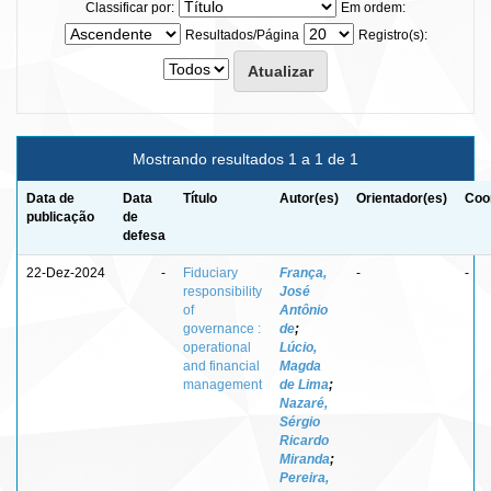
Classificar por:
Em ordem:
Resultados/Página
Registro(s):
Mostrando resultados 1 a 1 de 1
Data de
Data
Título
Autor(es)
Orientador(es)
Coo
publicação
de
defesa
22-Dez-2024
-
Fiduciary
França,
-
-
responsibility
José
of
Antônio
governance :
de
;
operational
Lúcio,
and financial
Magda
management
de Lima
;
Nazaré,
Sérgio
Ricardo
Miranda
;
Pereira,