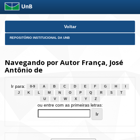
Skip
Voltar
navigation
REPOSITÓRIO INSTITUCIONAL DA UNB
Navegando por Autor França, José
Antônio de
Ir para:
0-9
A
B
C
D
E
F
G
H
I
J
K
L
M
N
O
P
Q
R
S
T
U
V
W
X
Y
Z
ou entre com as primeiras letras: