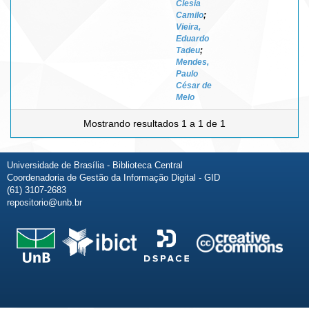
Clesia
Camilo
;
Vieira,
Eduardo
Tadeu
;
Mendes,
Paulo
César de
Melo
Mostrando resultados 1 a 1 de 1
Universidade de Brasília - Biblioteca Central
Coordenadoria de Gestão da Informação Digital - GID
(61) 3107-2683
repositorio@unb.br