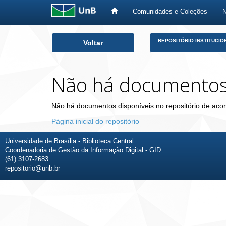
Comunidades e Coleções
Skip
REPOSITÓRIO INSTITUCIO
Voltar
navigation
Não há documento
Não há documentos disponíveis no repositório de acor
Página inicial do repositório
Universidade de Brasília - Biblioteca Central
Coordenadoria de Gestão da Informação Digital - GID
(61) 3107-2683
repositorio@unb.br