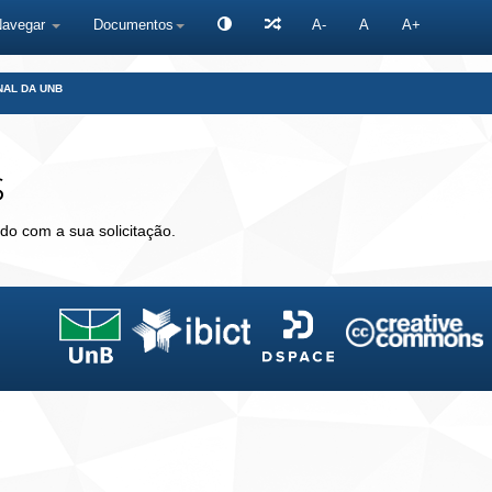
Navegar
Documentos
A-
A
A+
NAL DA UNB
s
do com a sua solicitação.