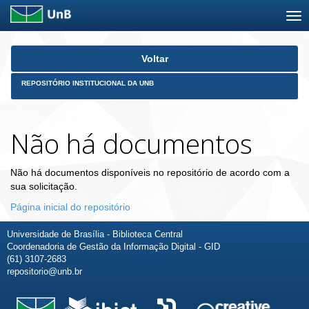
Skip
Voltar
navigation
REPOSITÓRIO INSTITUCIONAL DA UNB
Não há documentos
Não há documentos disponíveis no repositório de acordo com a
sua solicitação.
Página inicial do repositório
Universidade de Brasília - Biblioteca Central
Coordenadoria de Gestão da Informação Digital - GID
(61) 3107-2683
repositorio@unb.br