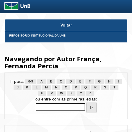
Skip
Voltar
navigation
REPOSITÓRIO INSTITUCIONAL DA UNB
Navegando por Autor França,
Fernanda Percia
Ir para:
0-9
A
B
C
D
E
F
G
H
I
J
K
L
M
N
O
P
Q
R
S
T
U
V
W
X
Y
Z
ou entre com as primeiras letras: