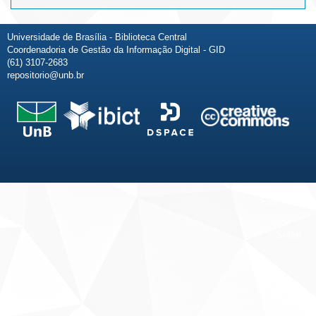
Universidade de Brasília - Biblioteca Central
Coordenadoria de Gestão da Informação Digital - GID
(61) 3107-2683
repositorio@unb.br
Fale conosco
Sobre