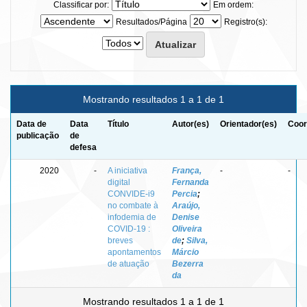
Classificar por:
Em ordem:
Resultados/Página
Registro(s):
Mostrando resultados 1 a 1 de 1
Data de
Data
Título
Autor(es)
Orientador(es)
Coor
publicação
de
defesa
2020
-
A iniciativa
França,
-
-
digital
Fernanda
CONVIDE-i9
Percia
;
no combate à
Araújo,
infodemia de
Denise
COVID-19 :
Oliveira
breves
de
;
Silva,
apontamentos
Márcio
de atuação
Bezerra
da
Mostrando resultados 1 a 1 de 1