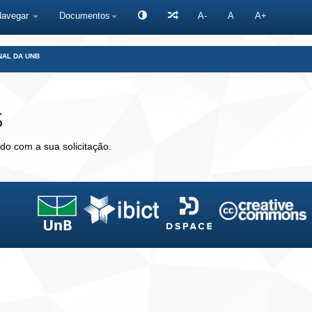
Navegar
Documentos
A-
A
A+
NAL DA UNB
s
do com a sua solicitação.