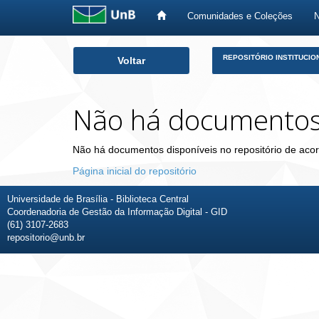
Comunidades e Coleções
Skip
REPOSITÓRIO INSTITUCIO
Voltar
navigation
Não há documento
Não há documentos disponíveis no repositório de acor
Página inicial do repositório
Universidade de Brasília - Biblioteca Central
Coordenadoria de Gestão da Informação Digital - GID
(61) 3107-2683
repositorio@unb.br