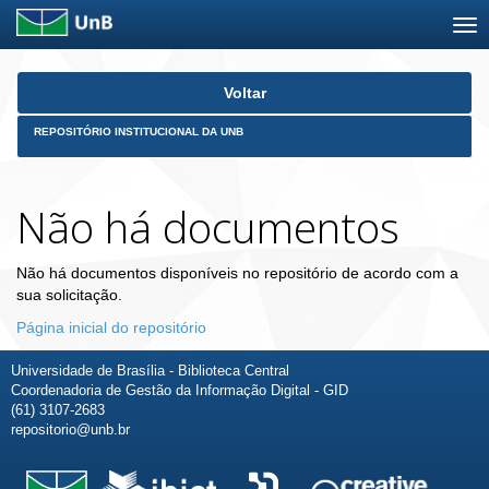
Skip
Voltar
navigation
REPOSITÓRIO INSTITUCIONAL DA UNB
Não há documentos
Não há documentos disponíveis no repositório de acordo com a
sua solicitação.
Página inicial do repositório
Universidade de Brasília - Biblioteca Central
Coordenadoria de Gestão da Informação Digital - GID
(61) 3107-2683
repositorio@unb.br