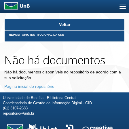
Skip
Voltar
navigation
REPOSITÓRIO INSTITUCIONAL DA UNB
Não há documentos
Não há documentos disponíveis no repositório de acordo com a
sua solicitação.
Página inicial do repositório
Universidade de Brasília - Biblioteca Central
Coordenadoria de Gestão da Informação Digital - GID
(61) 3107-2683
repositorio@unb.br