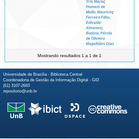
Yris Maria
;
Homem de
Mello, Mauricio
;
Ferreira Filho,
Edivaldo
Ximenes
;
Batista, Pérola
de Oliveira
Magalhães Dias
Mostrando resultados 1 a 1 de 1
Universidade de Brasília - Biblioteca Central
Coordenadoria de Gestão da Informação Digital - GID
(61) 3107-2683
repositorio@unb.br