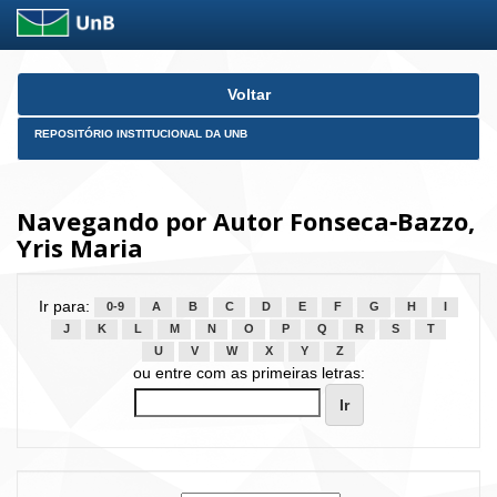
Skip
Voltar
navigation
REPOSITÓRIO INSTITUCIONAL DA UNB
Navegando por Autor Fonseca‑Bazzo,
Yris Maria
Ir para:
0-9
A
B
C
D
E
F
G
H
I
J
K
L
M
N
O
P
Q
R
S
T
U
V
W
X
Y
Z
ou entre com as primeiras letras: