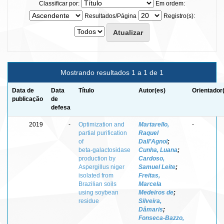
Classificar por:
Em ordem:
Resultados/Página
Registro(s):
Mostrando resultados 1 a 1 de 1
Data de
Data
Título
Autor(es)
Orientador
publicação
de
defesa
2019
-
Optimization and
Martarello,
-
partial purification
Raquel
of
Dall’Agnol
;
beta‑galactosidase
Cunha, Luana
;
production by
Cardoso,
Aspergillus niger
Samuel Leite
;
isolated from
Freitas,
Brazilian soils
Marcela
using soybean
Medeiros de
;
residue
Silveira,
Dâmaris
;
Fonseca‑Bazzo,