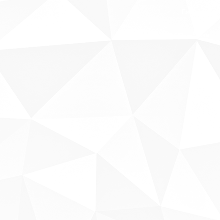
Fale conosco
Sobre