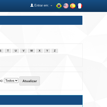
Entrar em:
S
T
U
V
W
X
Y
Z
s):