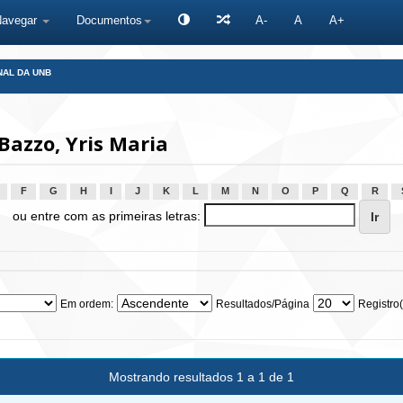
Navegar
Documentos
A-
A
A+
NAL DA UNB
azzo, Yris Maria
F
G
H
I
J
K
L
M
N
O
P
Q
R
ou entre com as primeiras letras:
Em ordem:
Resultados/Página
Registro(
Mostrando resultados 1 a 1 de 1