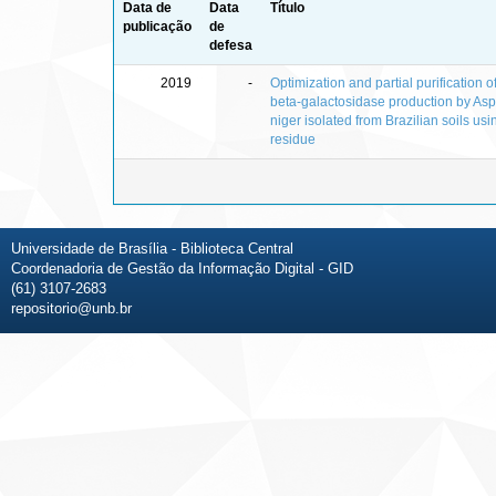
Data de
Data
Título
publicação
de
defesa
2019
-
Optimization and partial purification o
beta‑galactosidase production by Asp
niger isolated from Brazilian soils us
residue
Universidade de Brasília - Biblioteca Central
Coordenadoria de Gestão da Informação Digital - GID
(61) 3107-2683
repositorio@unb.br