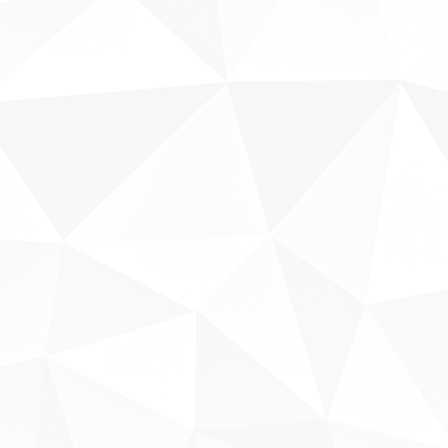
Fale conosco
Sobre