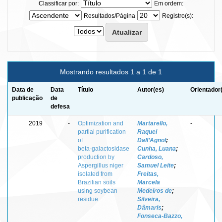
Classificar por:
Em ordem:
Resultados/Página
Registro(s):
Mostrando resultados 1 a 1 de 1
Data de
Data
Título
Autor(es)
Orientador
publicação
de
defesa
2019
-
Optimization and
Martarello,
-
partial purification
Raquel
of
Dall’Agnol
;
beta‑galactosidase
Cunha, Luana
;
production by
Cardoso,
Aspergillus niger
Samuel Leite
;
isolated from
Freitas,
Brazilian soils
Marcela
using soybean
Medeiros de
;
residue
Silveira,
Dâmaris
;
Fonseca‑Bazzo,