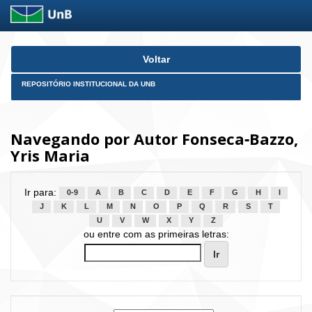
Skip
Voltar
navigation
REPOSITÓRIO INSTITUCIONAL DA UNB
Navegando por Autor Fonseca‑Bazzo,
Yris Maria
Ir para:
0-9
A
B
C
D
E
F
G
H
I
J
K
L
M
N
O
P
Q
R
S
T
U
V
W
X
Y
Z
ou entre com as primeiras letras: