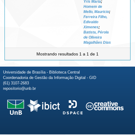
Yris Maria
;
Homem de
Mello, Mauricio
;
Ferreira Filho,
Edivaldo
Ximenes
;
Batista, Pérola
de Oliveira
Magalhães Dias
Mostrando resultados 1 a 1 de 1
Universidade de Brasília - Biblioteca Central
Coordenadoria de Gestão da Informação Digital - GID
(61) 3107-2683
repositorio@unb.br