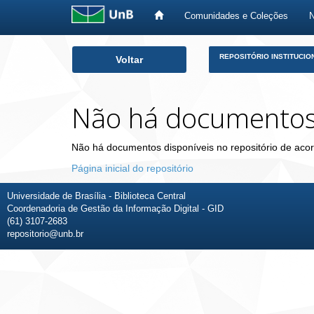
Comunidades e Coleções
Skip
REPOSITÓRIO INSTITUCIO
Voltar
navigation
Não há documento
Não há documentos disponíveis no repositório de acor
Página inicial do repositório
Universidade de Brasília - Biblioteca Central
Coordenadoria de Gestão da Informação Digital - GID
(61) 3107-2683
repositorio@unb.br