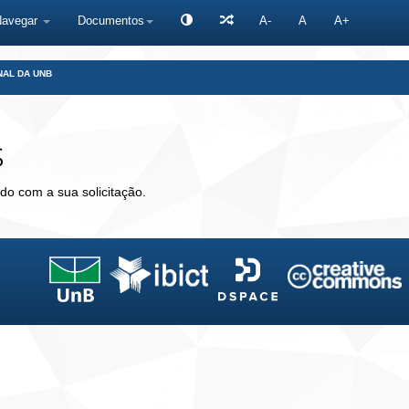
Navegar
Documentos
A-
A
A+
NAL DA UNB
s
do com a sua solicitação.