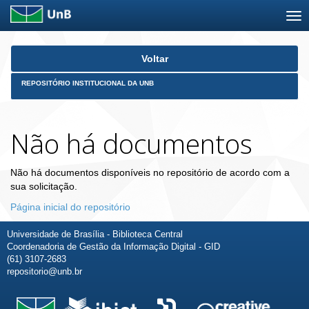
Skip
Voltar
navigation
REPOSITÓRIO INSTITUCIONAL DA UNB
Não há documentos
Não há documentos disponíveis no repositório de acordo com a
sua solicitação.
Página inicial do repositório
Universidade de Brasília - Biblioteca Central
Coordenadoria de Gestão da Informação Digital - GID
(61) 3107-2683
repositorio@unb.br