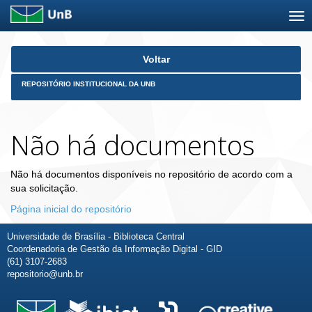
Skip
Voltar
navigation
REPOSITÓRIO INSTITUCIONAL DA UNB
Não há documentos
Não há documentos disponíveis no repositório de acordo com a
sua solicitação.
Página inicial do repositório
Universidade de Brasília - Biblioteca Central
Coordenadoria de Gestão da Informação Digital - GID
(61) 3107-2683
repositorio@unb.br