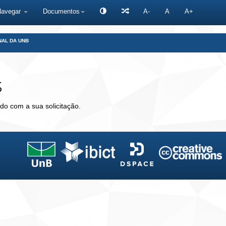
Navegar
Documentos
A-
A
A+
NAL DA UNB
s
do com a sua solicitação.