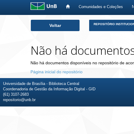
Comunidades e Coleções
Skip
REPOSITÓRIO INSTITUCIO
Voltar
navigation
Não há documento
Não há documentos disponíveis no repositório de acor
Página inicial do repositório
Universidade de Brasília - Biblioteca Central
Coordenadoria de Gestão da Informação Digital - GID
(61) 3107-2683
repositorio@unb.br