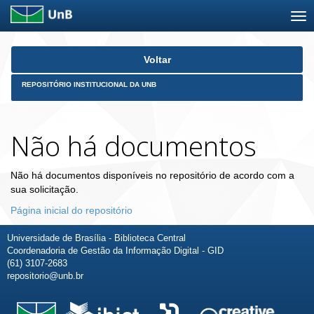
Skip
Voltar
navigation
REPOSITÓRIO INSTITUCIONAL DA UNB
Não há documentos
Não há documentos disponíveis no repositório de acordo com a
sua solicitação.
Página inicial do repositório
Universidade de Brasília - Biblioteca Central
Coordenadoria de Gestão da Informação Digital - GID
(61) 3107-2683
repositorio@unb.br