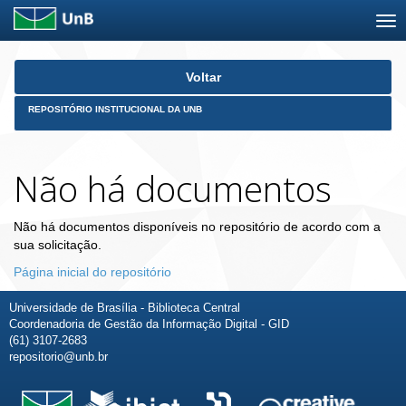
Skip
Voltar
navigation
REPOSITÓRIO INSTITUCIONAL DA UNB
Não há documentos
Não há documentos disponíveis no repositório de acordo com a
sua solicitação.
Página inicial do repositório
Universidade de Brasília - Biblioteca Central
Coordenadoria de Gestão da Informação Digital - GID
(61) 3107-2683
repositorio@unb.br