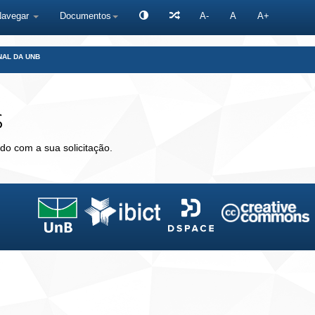
Navegar
Documentos
A-
A
A+
NAL DA UNB
s
do com a sua solicitação.