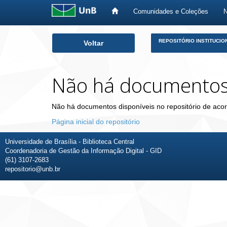
Comunidades e Coleções
Skip
REPOSITÓRIO INSTITUCIO
Voltar
navigation
Não há documento
Não há documentos disponíveis no repositório de acor
Página inicial do repositório
Universidade de Brasília - Biblioteca Central
Coordenadoria de Gestão da Informação Digital - GID
(61) 3107-2683
repositorio@unb.br