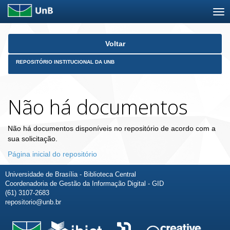
Skip
Voltar
navigation
REPOSITÓRIO INSTITUCIONAL DA UNB
Não há documentos
Não há documentos disponíveis no repositório de acordo com a
sua solicitação.
Página inicial do repositório
Universidade de Brasília - Biblioteca Central
Coordenadoria de Gestão da Informação Digital - GID
(61) 3107-2683
repositorio@unb.br