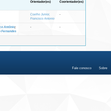
Orientador(es)
Coorientador(es)
Coelho Junior,
-
Francisco Antonio
sco Antônio
;
-
-
o Fernandes
Fale conosco
Sobre