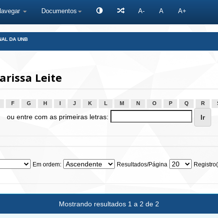
Navegar
Documentos
A-
A
A+
NAL DA UNB
arissa Leite
F
G
H
I
J
K
L
M
N
O
P
Q
R
ou entre com as primeiras letras:
Em ordem:
Resultados/Página
Registro(
Mostrando resultados 1 a 2 de 2