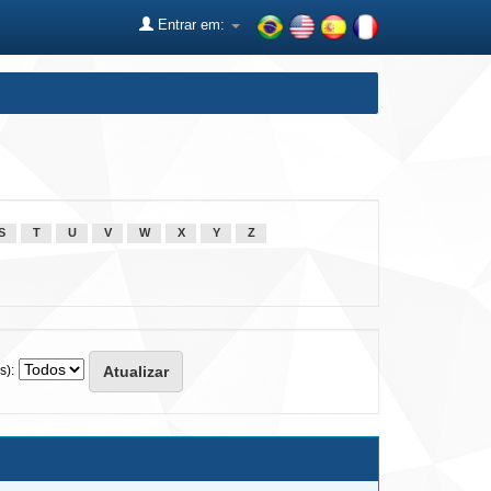
Entrar em:
S
T
U
V
W
X
Y
Z
s):