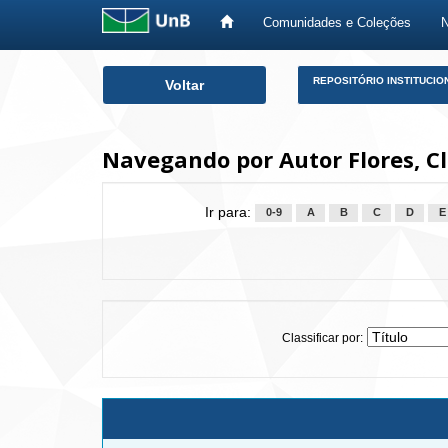
Comunidades e Coleções
Skip
REPOSITÓRIO INSTITUCIO
Voltar
navigation
Navegando por Autor Flores, Cl
Ir para:
0-9
A
B
C
D
E
Classificar por: