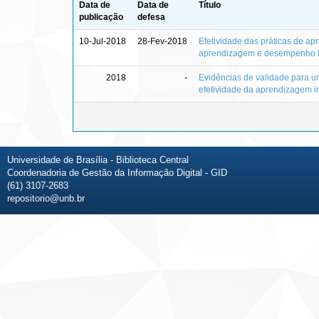
Data de
Data de
Título
publicação
defesa
10-Jul-2018
28-Fev-2018
Efetividade das práticas de ap
aprendizagem e desempenho 
2018
-
Evidências de validade para 
efetividade da aprendizagem i
Universidade de Brasília - Biblioteca Central
Coordenadoria de Gestão da Informação Digital - GID
(61) 3107-2683
repositorio@unb.br