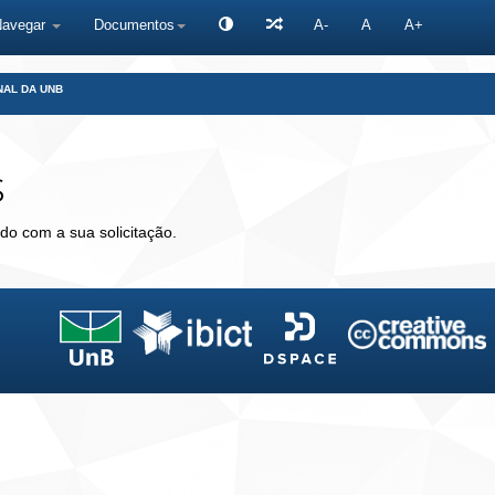
Navegar
Documentos
A-
A
A+
NAL DA UNB
s
do com a sua solicitação.