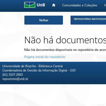
Comunidades e Coleções
Skip
REPOSITÓRIO INSTITUCIO
Voltar
navigation
Não há documento
Não há documentos disponíveis no repositório de acor
Página inicial do repositório
Universidade de Brasília - Biblioteca Central
Coordenadoria de Gestão da Informação Digital - GID
(61) 3107-2683
repositorio@unb.br