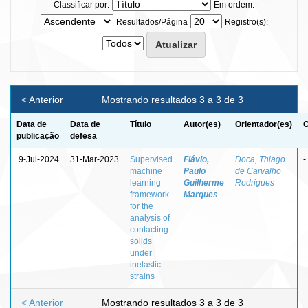
Classificar por:
Em ordem:
Resultados/Página
Registro(s):
< Anterior
Mostrando resultados 3 a 3 de 3
Data de
Data de
Título
Autor(es)
Orientador(es)
C
publicação
defesa
9-Jul-2024
31-Mar-2023
Supervised
Flávio,
Doca, Thiago
-
machine
Paulo
de Carvalho
learning
Guilherme
Rodrigues
framework
Marques
for the
analysis of
contacting
solids
under
inelastic
strains
< Anterior
Mostrando resultados 3 a 3 de 3