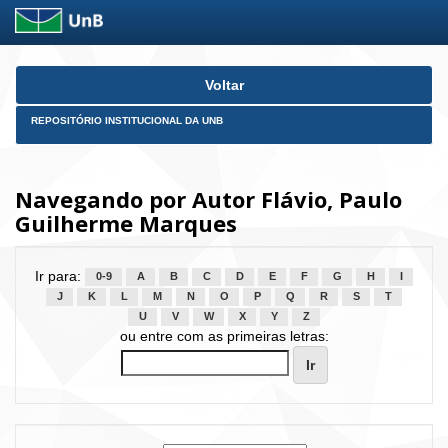
Skip
Voltar
navigation
REPOSITÓRIO INSTITUCIONAL DA UNB
Navegando por Autor Flávio, Paulo
Guilherme Marques
Ir para:
0-9
A
B
C
D
E
F
G
H
I
J
K
L
M
N
O
P
Q
R
S
T
U
V
W
X
Y
Z
ou entre com as primeiras letras: