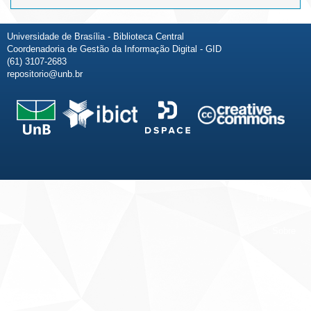
Universidade de Brasília - Biblioteca Central
Coordenadoria de Gestão da Informação Digital - GID
(61) 3107-2683
repositorio@unb.br
Fale conosco
Sobre