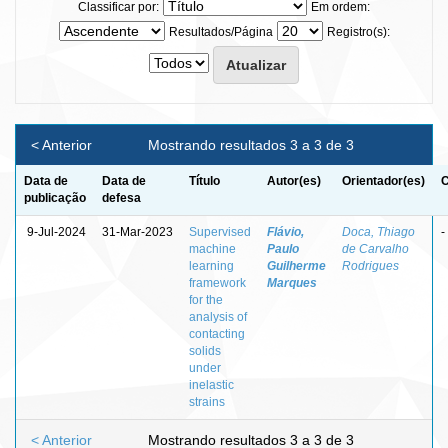
Classificar por:
Em ordem:
Resultados/Página
Registro(s):
< Anterior
Mostrando resultados 3 a 3 de 3
Data de
Data de
Título
Autor(es)
Orientador(es)
C
publicação
defesa
9-Jul-2024
31-Mar-2023
Supervised
Flávio,
Doca, Thiago
-
machine
Paulo
de Carvalho
learning
Guilherme
Rodrigues
framework
Marques
for the
analysis of
contacting
solids
under
inelastic
strains
< Anterior
Mostrando resultados 3 a 3 de 3