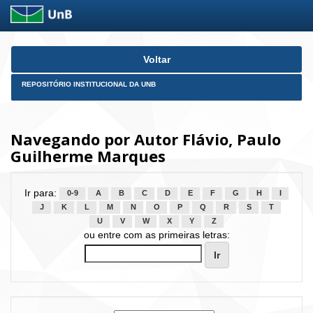
Skip
Voltar
navigation
REPOSITÓRIO INSTITUCIONAL DA UNB
Navegando por Autor Flávio, Paulo
Guilherme Marques
Ir para:
0-9
A
B
C
D
E
F
G
H
I
J
K
L
M
N
O
P
Q
R
S
T
U
V
W
X
Y
Z
ou entre com as primeiras letras: