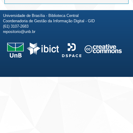
Universidade de Brasília - Biblioteca Central
Coordenadoria de Gestão da Informação Digital - GID
(61) 3107-2683
repositorio@unb.br
Fale conosco
Sobre