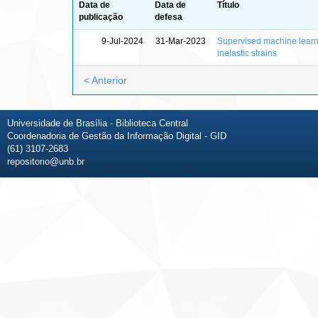
Data de
Data de
Título
publicação
defesa
9-Jul-2024
31-Mar-2023
Supervised machine learni
inelastic strains
< Anterior
Universidade de Brasília - Biblioteca Central
Coordenadoria de Gestão da Informação Digital - GID
(61) 3107-2683
repositorio@unb.br