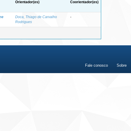
Orientador(es)
Coorientador(es)
rme
Doca, Thiago de Carvalho
-
Rodrigues
Fale conosco
Sobre