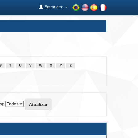
Entrar em:
S
T
U
V
W
X
Y
Z
s):