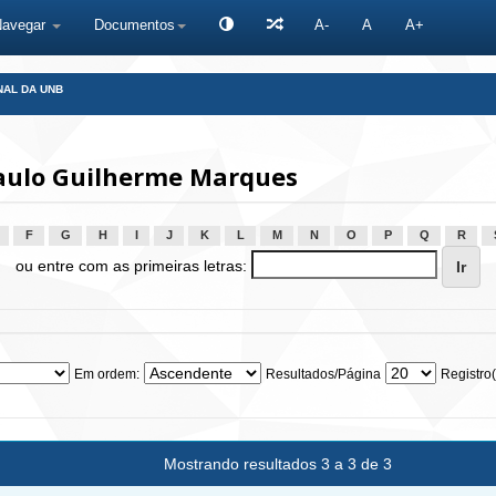
Navegar
Documentos
A-
A
A+
NAL DA UNB
Paulo Guilherme Marques
F
G
H
I
J
K
L
M
N
O
P
Q
R
ou entre com as primeiras letras:
Em ordem:
Resultados/Página
Registro(
Mostrando resultados 3 a 3 de 3