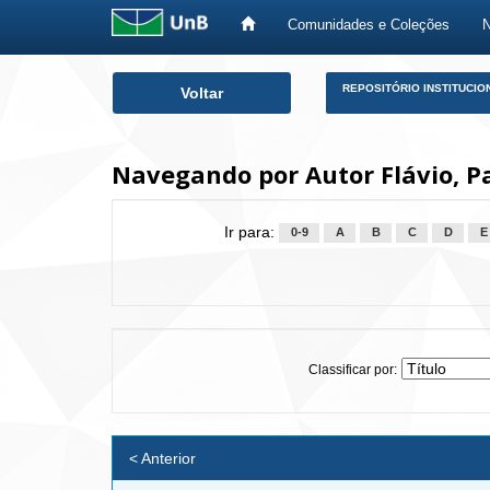
Comunidades e Coleções
Skip
REPOSITÓRIO INSTITUCIO
Voltar
navigation
Navegando por Autor Flávio, 
Ir para:
0-9
A
B
C
D
E
Classificar por:
< Anterior