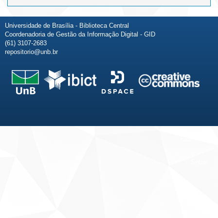
Universidade de Brasília - Biblioteca Central
Coordenadoria de Gestão da Informação Digital - GID
(61) 3107-2683
repositorio@unb.br
Fale conosco
Sobre