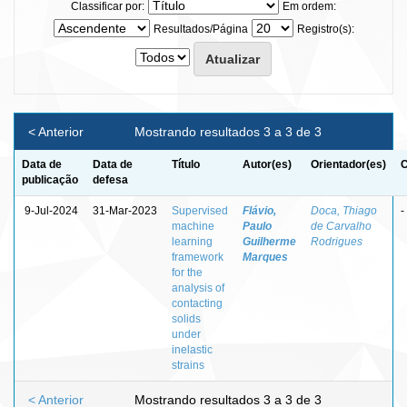
Classificar por:
Em ordem:
Resultados/Página
Registro(s):
< Anterior
Mostrando resultados 3 a 3 de 3
Data de
Data de
Título
Autor(es)
Orientador(es)
C
publicação
defesa
9-Jul-2024
31-Mar-2023
Supervised
Flávio,
Doca, Thiago
-
machine
Paulo
de Carvalho
learning
Guilherme
Rodrigues
framework
Marques
for the
analysis of
contacting
solids
under
inelastic
strains
< Anterior
Mostrando resultados 3 a 3 de 3