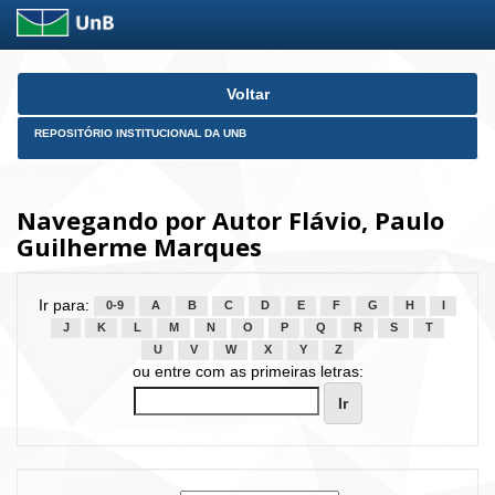
Skip
Voltar
navigation
REPOSITÓRIO INSTITUCIONAL DA UNB
Navegando por Autor Flávio, Paulo
Guilherme Marques
Ir para:
0-9
A
B
C
D
E
F
G
H
I
J
K
L
M
N
O
P
Q
R
S
T
U
V
W
X
Y
Z
ou entre com as primeiras letras: