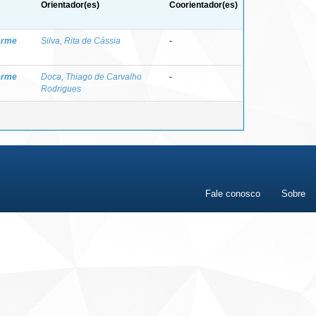
Orientador(es)
Coorientador(es)
herme
Silva, Rita de Cássia
-
herme
Doca, Thiago de Carvalho
-
Rodrigues
Fale conosco
Sobre