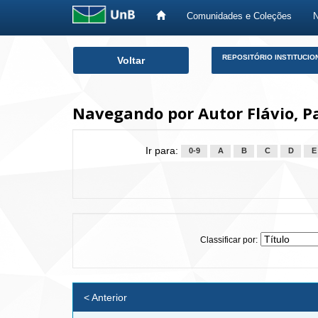
Comunidades e Coleções
Skip
REPOSITÓRIO INSTITUCIO
Voltar
navigation
Navegando por Autor Flávio, 
Ir para:
0-9
A
B
C
D
E
Classificar por:
< Anterior