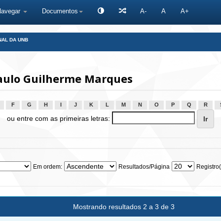
Navegar
Documentos
A-
A
A+
NAL DA UNB
Paulo Guilherme Marques
F
G
H
I
J
K
L
M
N
O
P
Q
R
ou entre com as primeiras letras:
Em ordem:
Resultados/Página
Registro(
Mostrando resultados 2 a 3 de 3