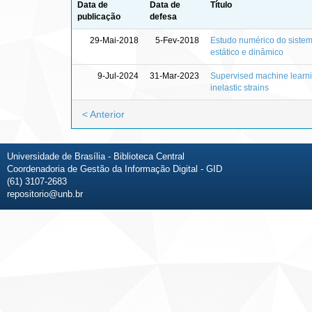
Data de
Data de
Título
publicação
defesa
29-Mai-2018
5-Fev-2018
Estudo numérico do sistem
estático e dinâmico
9-Jul-2024
31-Mar-2023
Supervised machine learnin
inelastic strains
< Anterior
Universidade de Brasília - Biblioteca Central
Coordenadoria de Gestão da Informação Digital - GID
(61) 3107-2683
repositorio@unb.br