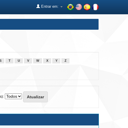
Entrar em:
S
T
U
V
W
X
Y
Z
s):