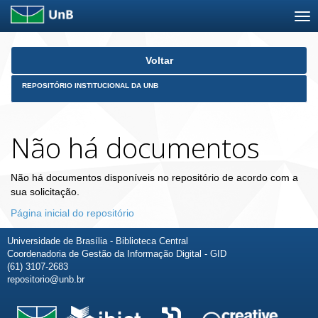
Skip
Voltar
navigation
REPOSITÓRIO INSTITUCIONAL DA UNB
Não há documentos
Não há documentos disponíveis no repositório de acordo com a
sua solicitação.
Página inicial do repositório
Universidade de Brasília - Biblioteca Central
Coordenadoria de Gestão da Informação Digital - GID
(61) 3107-2683
repositorio@unb.br