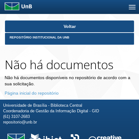
Skip
Voltar
navigation
REPOSITÓRIO INSTITUCIONAL DA UNB
Não há documentos
Não há documentos disponíveis no repositório de acordo com a
sua solicitação.
Página inicial do repositório
Universidade de Brasília - Biblioteca Central
Coordenadoria de Gestão da Informação Digital - GID
(61) 3107-2683
repositorio@unb.br