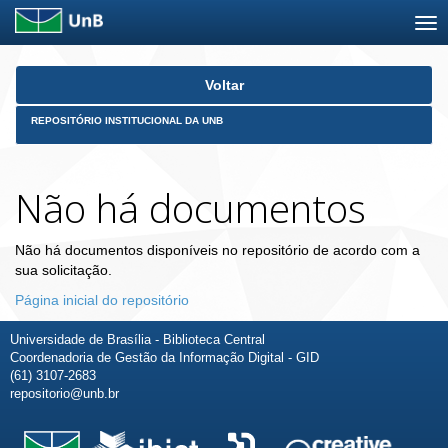
Skip
Voltar
navigation
REPOSITÓRIO INSTITUCIONAL DA UNB
Não há documentos
Não há documentos disponíveis no repositório de acordo com a
sua solicitação.
Página inicial do repositório
Universidade de Brasília - Biblioteca Central
Coordenadoria de Gestão da Informação Digital - GID
(61) 3107-2683
repositorio@unb.br