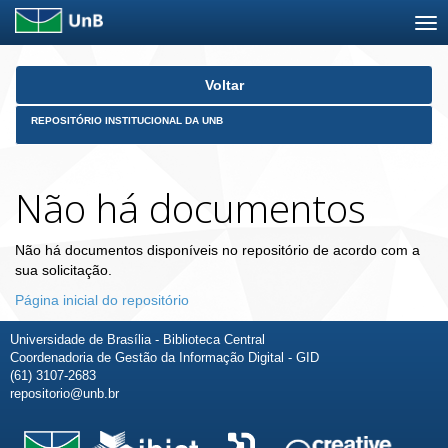
Skip
Voltar
navigation
REPOSITÓRIO INSTITUCIONAL DA UNB
Não há documentos
Não há documentos disponíveis no repositório de acordo com a
sua solicitação.
Página inicial do repositório
Universidade de Brasília - Biblioteca Central
Coordenadoria de Gestão da Informação Digital - GID
(61) 3107-2683
repositorio@unb.br