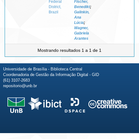
Federal
Fischer,
District,
Benedikt
;
Brazil
Galinkin,
Ana
Lúcia
;
Wagner,
Gabriela
Arantes
Mostrando resultados 1 a 1 de 1
Universidade de Brasília - Biblioteca Central
Coordenadoria de Gestão da Informação Digital - GID
(61) 3107-2683
repositorio@unb.br