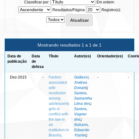
Classificar por:
Em ordem:
Resultados/Página
Registro(s):
Mostrando resultados 1 a 1 de 1
Data de
Data
Título
Autor(es)
Orientador(es)
Coori
publicação
de
defesa
Dez-2015
-
Factors
Gallassi,
-
-
associated
Andrea
with
Donatti
;
recidivism
Santos,
among
Samantha
adolescents
Lima dos
;
girls in
Santos,
conflict with
Vagner
the law in
dos
;
an
Nakano,
institution in
Eduardo
Brasília,
Yoshio
;