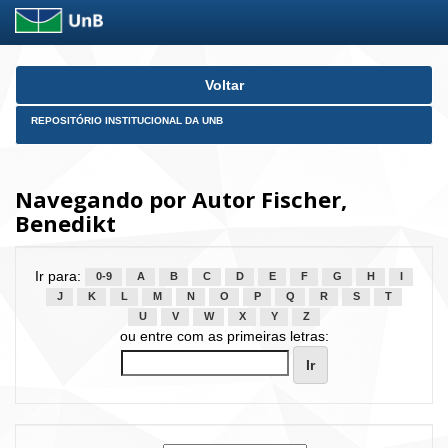
Skip
Voltar
navigation
REPOSITÓRIO INSTITUCIONAL DA UNB
Navegando por Autor Fischer,
Benedikt
Ir para:
0-9
A
B
C
D
E
F
G
H
I
J
K
L
M
N
O
P
Q
R
S
T
U
V
W
X
Y
Z
ou entre com as primeiras letras: