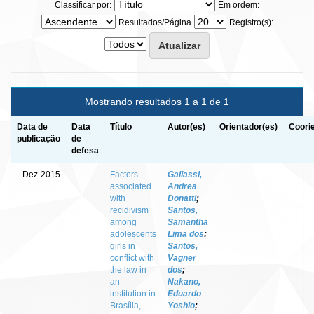
Classificar por:
Em ordem:
Resultados/Página
Registro(s):
Mostrando resultados 1 a 1 de 1
Data de
Data
Título
Autor(es)
Orientador(es)
Coori
publicação
de
defesa
Dez-2015
-
Factors
Gallassi,
-
-
associated
Andrea
with
Donatti
;
recidivism
Santos,
among
Samantha
adolescents
Lima dos
;
girls in
Santos,
conflict with
Vagner
the law in
dos
;
an
Nakano,
institution in
Eduardo
Brasília,
Yoshio
;