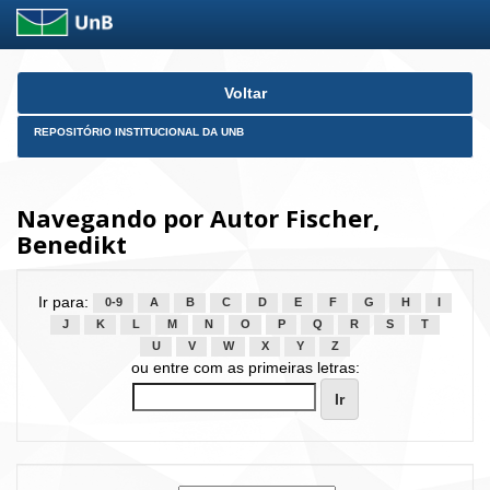
Skip
Voltar
navigation
REPOSITÓRIO INSTITUCIONAL DA UNB
Navegando por Autor Fischer,
Benedikt
Ir para:
0-9
A
B
C
D
E
F
G
H
I
J
K
L
M
N
O
P
Q
R
S
T
U
V
W
X
Y
Z
ou entre com as primeiras letras: