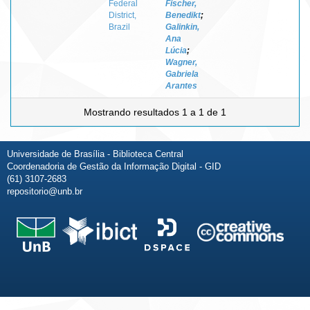
Federal
Fischer,
District,
Benedikt
;
Brazil
Galinkin,
Ana
Lúcia
;
Wagner,
Gabriela
Arantes
Mostrando resultados 1 a 1 de 1
Universidade de Brasília - Biblioteca Central
Coordenadoria de Gestão da Informação Digital - GID
(61) 3107-2683
repositorio@unb.br