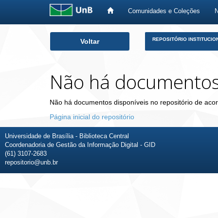
Comunidades e Coleções
Skip
REPOSITÓRIO INSTITUCIO
Voltar
navigation
Não há documento
Não há documentos disponíveis no repositório de acor
Página inicial do repositório
Universidade de Brasília - Biblioteca Central
Coordenadoria de Gestão da Informação Digital - GID
(61) 3107-2683
repositorio@unb.br