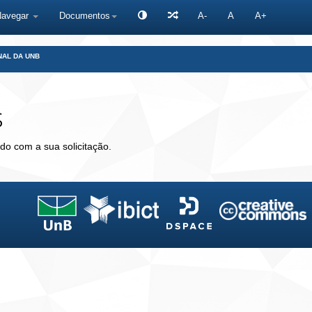
Navegar
Documentos
A-
A
A+
NAL DA UNB
s
do com a sua solicitação.