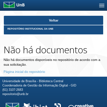
Skip
Voltar
navigation
REPOSITÓRIO INSTITUCIONAL DA UNB
Não há documentos
Não há documentos disponíveis no repositório de acordo com a
sua solicitação.
Página inicial do repositório
Universidade de Brasília - Biblioteca Central
Coordenadoria de Gestão da Informação Digital - GID
(61) 3107-2683
repositorio@unb.br