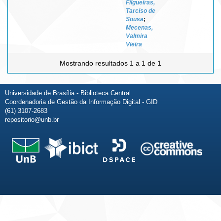
Filgueiras,
Tarciso de
Sousa
;
Mecenas,
Valmira
Vieira
Mostrando resultados 1 a 1 de 1
Universidade de Brasília - Biblioteca Central
Coordenadoria de Gestão da Informação Digital - GID
(61) 3107-2683
repositorio@unb.br
Fale conosco