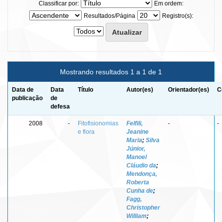
Classificar por:
Em ordem:
Resultados/Página
Registro(s):
Mostrando resultados 1 a 1 de 1
Data de
Data
Título
Autor(es)
Orientador(es)
C
publicação
de
defesa
2008
-
Fitofisionomias
Felﬁli,
-
-
e flora
Jeanine
Maria
;
Silva
Júnior,
Manoel
Cláudio da
;
Mendonça,
Roberta
Cunha de
;
Fagg,
Christopher
William
;