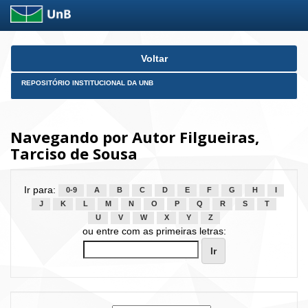
Skip
Voltar
navigation
REPOSITÓRIO INSTITUCIONAL DA UNB
Navegando por Autor Filgueiras,
Tarciso de Sousa
Ir para:
0-9
A
B
C
D
E
F
G
H
I
J
K
L
M
N
O
P
Q
R
S
T
U
V
W
X
Y
Z
ou entre com as primeiras letras: