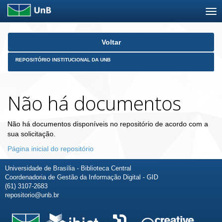
Skip
Voltar
navigation
REPOSITÓRIO INSTITUCIONAL DA UNB
Não há documentos
Não há documentos disponíveis no repositório de acordo com a
sua solicitação.
Página inicial do repositório
Universidade de Brasília - Biblioteca Central
Coordenadoria de Gestão da Informação Digital - GID
(61) 3107-2683
repositorio@unb.br