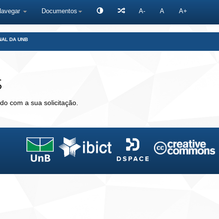
Navegar
Documentos
A-
A
A+
NAL DA UNB
s
do com a sua solicitação.