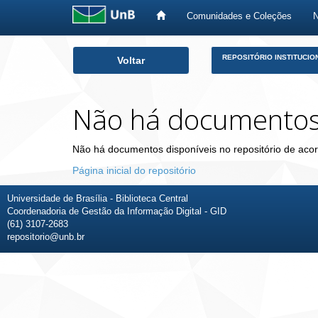
Comunidades e Coleções
Skip
REPOSITÓRIO INSTITUCIO
Voltar
navigation
Não há documento
Não há documentos disponíveis no repositório de acor
Página inicial do repositório
Universidade de Brasília - Biblioteca Central
Coordenadoria de Gestão da Informação Digital - GID
(61) 3107-2683
repositorio@unb.br