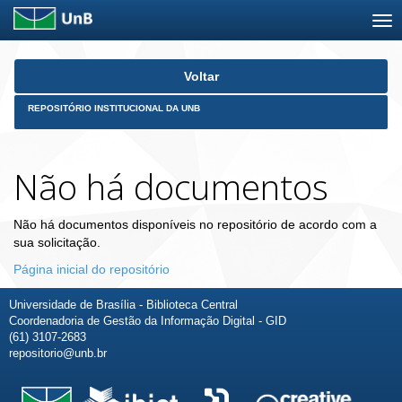
Skip
Voltar
navigation
REPOSITÓRIO INSTITUCIONAL DA UNB
Não há documentos
Não há documentos disponíveis no repositório de acordo com a
sua solicitação.
Página inicial do repositório
Universidade de Brasília - Biblioteca Central
Coordenadoria de Gestão da Informação Digital - GID
(61) 3107-2683
repositorio@unb.br