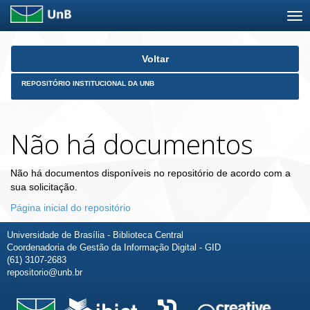
Skip
Voltar
navigation
REPOSITÓRIO INSTITUCIONAL DA UNB
Não há documentos
Não há documentos disponíveis no repositório de acordo com a
sua solicitação.
Página inicial do repositório
Universidade de Brasília - Biblioteca Central
Coordenadoria de Gestão da Informação Digital - GID
(61) 3107-2683
repositorio@unb.br