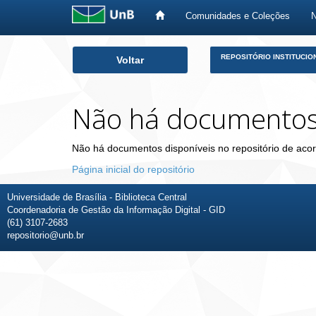
Comunidades e Coleções
Skip
REPOSITÓRIO INSTITUCIO
Voltar
navigation
Não há documento
Não há documentos disponíveis no repositório de acor
Página inicial do repositório
Universidade de Brasília - Biblioteca Central
Coordenadoria de Gestão da Informação Digital - GID
(61) 3107-2683
repositorio@unb.br