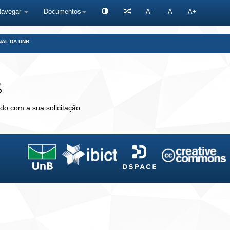
Navegar
Documentos
A-
A
A+
NAL DA UNB
s
do com a sua solicitação.