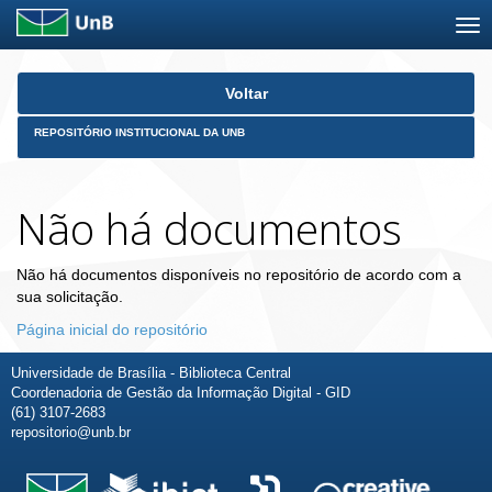
Skip
Voltar
navigation
REPOSITÓRIO INSTITUCIONAL DA UNB
Não há documentos
Não há documentos disponíveis no repositório de acordo com a
sua solicitação.
Página inicial do repositório
Universidade de Brasília - Biblioteca Central
Coordenadoria de Gestão da Informação Digital - GID
(61) 3107-2683
repositorio@unb.br