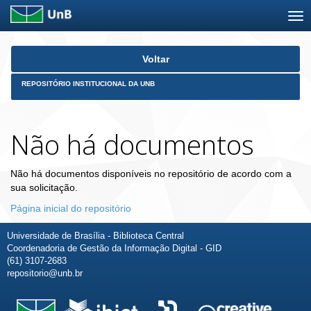
Skip
Voltar
navigation
REPOSITÓRIO INSTITUCIONAL DA UNB
Não há documentos
Não há documentos disponíveis no repositório de acordo com a
sua solicitação.
Página inicial do repositório
Universidade de Brasília - Biblioteca Central
Coordenadoria de Gestão da Informação Digital - GID
(61) 3107-2683
repositorio@unb.br