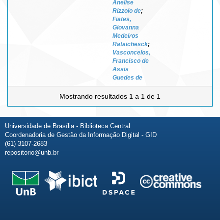
Anelise
Rizzolo de
;
Fiates,
Giovanna
Medeiros
Rataichesck
;
Vasconcelos,
Francisco de
Assis
Guedes de
Mostrando resultados 1 a 1 de 1
Universidade de Brasília - Biblioteca Central
Coordenadoria de Gestão da Informação Digital - GID
(61) 3107-2683
repositorio@unb.br