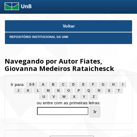
Skip
Voltar
navigation
REPOSITÓRIO INSTITUCIONAL DA UNB
Navegando por Autor Fiates,
Giovanna Medeiros Rataichesck
Ir para:
0-9
A
B
C
D
E
F
G
H
I
J
K
L
M
N
O
P
Q
R
S
T
U
V
W
X
Y
Z
ou entre com as primeiras letras: