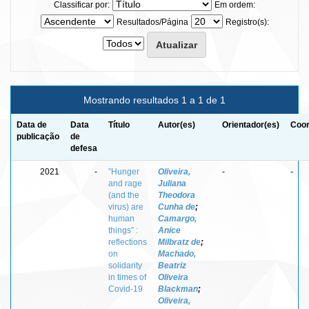
Classificar por:
Em ordem:
Resultados/Página
Registro(s):
Mostrando resultados 1 a 1 de 1
Data de
Data
Título
Autor(es)
Orientador(es)
Coor
publicação
de
defesa
2021
-
”Hunger
Oliveira,
-
-
and rage
Juliana
(and the
Theodora
virus) are
Cunha de
;
human
Camargo,
things” :
Anice
reflections
Milbratz de
;
on
Machado,
solidarity
Beatriz
in times of
Oliveira
Covid-19
Blackman
;
Oliveira,