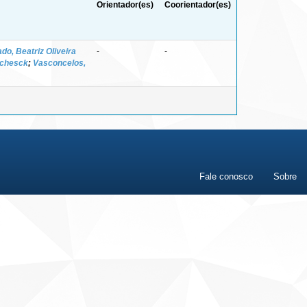
Orientador(es)
Coorientador(es)
do, Beatriz Oliveira
-
-
ichesck
;
Vasconcelos,
Fale conosco
Sobre