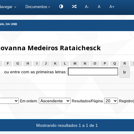
Navegar
Documentos
A-
A
A+
NAL DA UNB
Giovanna Medeiros Rataichesck
F
G
H
I
J
K
L
M
N
O
P
Q
R
ou entre com as primeiras letras:
Em ordem:
Resultados/Página
Registro(
Mostrando resultados 1 a 1 de 1