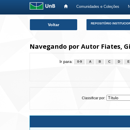
Comunidades e Coleções
Skip
REPOSITÓRIO INSTITUCIO
Voltar
navigation
Navegando por Autor Fiates, 
Ir para:
0-9
A
B
C
D
E
Classificar por: