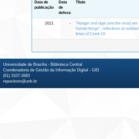
Data de
Data
Título
publicação
de
defesa
2021
-
”Hunger and rage (and the virus) are
human things” : reflections on solidari
times of Covid-19
Universidade de Brasília - Biblioteca Central
Coordenadoria de Gestão da Informação Digital - GID
(61) 3107-2683
repositorio@unb.br