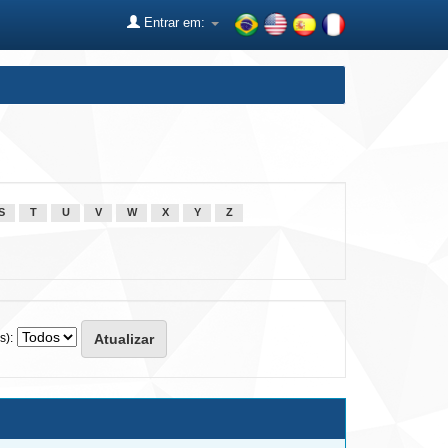
Entrar em:
S
T
U
V
W
X
Y
Z
s):