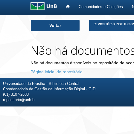
Comunidades e Coleções
Skip
REPOSITÓRIO INSTITUCIO
Voltar
navigation
Não há documento
Não há documentos disponíveis no repositório de acor
Página inicial do repositório
Universidade de Brasília - Biblioteca Central
Coordenadoria de Gestão da Informação Digital - GID
(61) 3107-2683
repositorio@unb.br