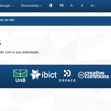
Navegar
Documentos
A-
A
A+
NAL DA UNB
s
do com a sua solicitação.