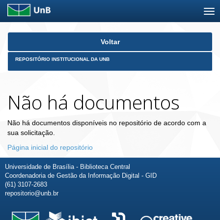
Skip
Voltar
navigation
REPOSITÓRIO INSTITUCIONAL DA UNB
Não há documentos
Não há documentos disponíveis no repositório de acordo com a
sua solicitação.
Página inicial do repositório
Universidade de Brasília - Biblioteca Central
Coordenadoria de Gestão da Informação Digital - GID
(61) 3107-2683
repositorio@unb.br