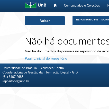
Comunidades e Coleções
Skip
REPOSITÓRIO INSTITUCIO
Voltar
navigation
Não há documento
Não há documentos disponíveis no repositório de acor
Página inicial do repositório
Universidade de Brasília - Biblioteca Central
Coordenadoria de Gestão da Informação Digital - GID
(61) 3107-2683
repositorio@unb.br