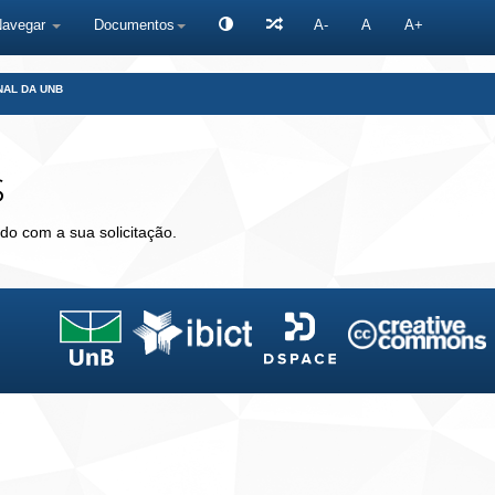
Navegar
Documentos
A-
A
A+
NAL DA UNB
s
do com a sua solicitação.