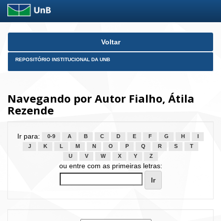
Skip
Voltar
navigation
REPOSITÓRIO INSTITUCIONAL DA UNB
Navegando por Autor Fialho, Átila
Rezende
Ir para:
0-9
A
B
C
D
E
F
G
H
I
J
K
L
M
N
O
P
Q
R
S
T
U
V
W
X
Y
Z
ou entre com as primeiras letras: