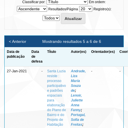
Classificar por:
Em ordem:
Resultados/Página
Registro(s):
< Anterior
Mostrando resultados 5 a 6 de 6
Data de
Data
Título
Autor(es)
Orientador(es)
Coor
publicação
de
defesa
27-Jan-2021
-
Santa Luzia
Andrade,
-
-
resiste :
Liza
processo
Maria
participativo
Souza
e padrões
de
;
espaciais
Lenoir,
para
Juliette
elaboração
Anna
do Plano de
Fanny
;
Bairro e do
Portugal,
Projeto de
Sofia de
Habitação
Freitas
;