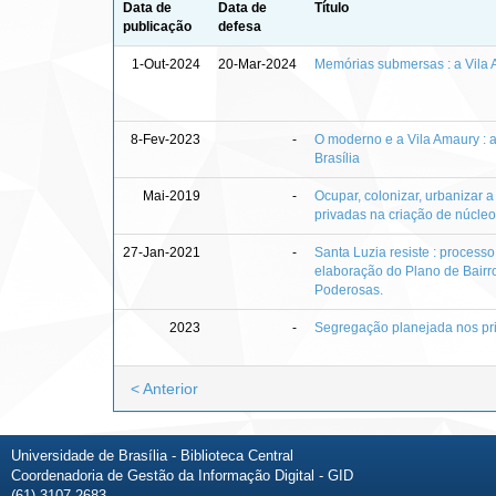
Data de
Data de
Título
publicação
defesa
1-Out-2024
20-Mar-2024
Memórias submersas : a Vila A
8-Fev-2023
-
O moderno e a Vila Amaury : 
Brasília
Mai-2019
-
Ocupar, colonizar, urbanizar a
privadas na criação de núcle
27-Jan-2021
-
Santa Luzia resiste : processo
elaboração do Plano de Bairr
Poderosas.
2023
-
Segregação planejada nos prim
< Anterior
Universidade de Brasília - Biblioteca Central
Coordenadoria de Gestão da Informação Digital - GID
(61) 3107-2683