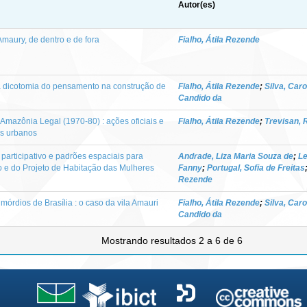
Autor(es)
maury, de dentro e de fora
Fialho, Átila Rezende
a dicotomia do pensamento na construção de
Fialho, Átila Rezende
;
Silva, Caro
Candido da
 Amazônia Legal (1970-80) : ações oficiais e
Fialho, Átila Rezende
;
Trevisan, 
os urbanos
 participativo e padrões espaciais para
Andrade, Liza Maria Souza de
;
Le
o e do Projeto de Habitação das Mulheres
Fanny
;
Portugal, Sofia de Freitas
Rezende
órdios de Brasília : o caso da vila Amauri
Fialho, Átila Rezende
;
Silva, Caro
Candido da
Mostrando resultados 2 a 6 de 6