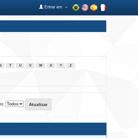
Entrar em:
S
T
U
V
W
X
Y
Z
s):