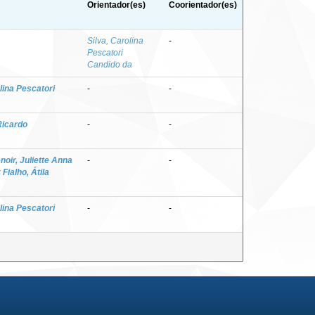
Orientador(es)
Coorientador(es)
Silva, Carolina
-
Pescatori
Candido da
lina Pescatori
-
-
Ricardo
-
-
noir, Juliette Anna
-
-
;
Fialho, Átila
lina Pescatori
-
-