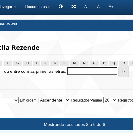
Navegar
Documentos
A-
A
A+
NAL DA UNB
tila Rezende
F
G
H
I
J
K
L
M
N
O
P
Q
R
ou entre com as primeiras letras:
Em ordem:
Resultados/Página
Registro(
Mostrando resultados 2 a 6 de 6