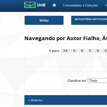
Comunidades e Coleções
Skip
REPOSITÓRIO INSTITUCIO
Voltar
navigation
Navegando por Autor Fialho, Á
Ir para:
0-9
A
B
C
D
E
Classificar por:
< Anterior