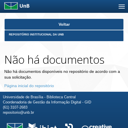
Skip
Voltar
navigation
REPOSITÓRIO INSTITUCIONAL DA UNB
Não há documentos
Não há documentos disponíveis no repositório de acordo com a
sua solicitação.
Página inicial do repositório
Universidade de Brasília - Biblioteca Central
Coordenadoria de Gestão da Informação Digital - GID
(61) 3107-2683
repositorio@unb.br