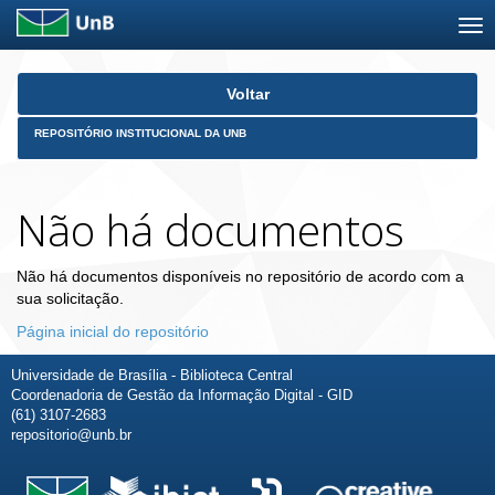
Skip
Voltar
navigation
REPOSITÓRIO INSTITUCIONAL DA UNB
Não há documentos
Não há documentos disponíveis no repositório de acordo com a
sua solicitação.
Página inicial do repositório
Universidade de Brasília - Biblioteca Central
Coordenadoria de Gestão da Informação Digital - GID
(61) 3107-2683
repositorio@unb.br